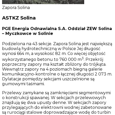
Zapora Solina
ASTKZ Solina
PGE Energia Odnawialna S.A. Oddział ZEW Solina
– Myczkowce w Solinie
Podzielona na 43 sekcje. Zapora Solina jest największą
budowlą hydrotechniczną w Polsce Jej długość
wynosi 664 m, a wysokość 82 m. Co więcej objętość
3
wykorzystanego betonu to 760 000 m
. Przekrój
poprzeczny zapory ma kształt zbliżony do trójkąta.
Wewnątrz zapory na 4 poziomach biegną galerie
komunikacyjno-kontrolne o łącznej długości 2 073 m.
Dylatacje pomiędzy sekcjami uszczelnione są
gumowymi taśmami.
Przelewy zamykane są zamknięciami segmentowymi
o konstrukcji spawanej. W sekcjach przelewowych
znajdują się dwa upusty denne. W sekcjach zapory
przylegających do elektrowni wodnej zabetonowane
są rurociągi stalowe doprowadzające wodę do turbin