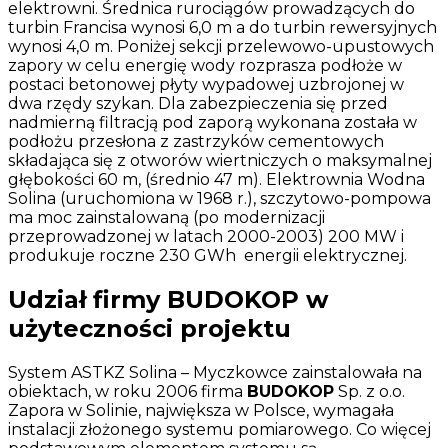
elektrowni. Średnica rurociągów prowadzących do
turbin Francisa wynosi 6,0 m a do turbin rewersyjnych
wynosi 4,0 m. Poniżej sekcji przelewowo-upustowych
zapory w celu energię wody rozprasza podłoże w
postaci betonowej płyty wypadowej uzbrojonej w
dwa rzędy szykan. Dla zabezpieczenia się przed
nadmierną filtracją pod zaporą wykonana została w
podłożu przesłona z zastrzyków cementowych
składająca się z otworów wiertniczych o maksymalnej
głębokości 60 m, (średnio 47 m). Elektrownia Wodna
Solina (uruchomiona w 1968 r.), szczytowo-pompowa
ma moc zainstalowaną (po modernizacji
przeprowadzonej w latach 2000-2003) 200 MW i
produkuje roczne 230 GWh energii elektrycznej.
Udział firmy BUDOKOP w
użyteczności projektu
System ASTKZ Solina – Myczkowce zainstalowała na
obiektach, w roku 2006 firma
BUDOKOP
Sp. z o.o.
Zapora w Solinie, największa w Polsce, wymagała
instalacji złożonego systemu pomiarowego. Co więcej