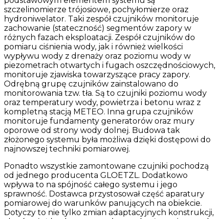
podstawowym elementem systemu są
szczelinomierze trójosiowe, pochyłomierze oraz
hydroniwelator. Taki zespół czujników monitoruje
zachowanie (stateczność) segmentów zapory w
różnych fazach eksploatacji. Zespół czujników do
pomiaru ciśnienia wody, jak i również wielkości
wypływu wody z drenaży oraz poziomu wody w
piezometrach otwartych i fugach oszczędnościowych,
monitoruje zjawiska towarzyszące pracy zapory.
Odrębną grupę czujników zainstalowano do
monitorowania tzw. tła. Są to czujniki poziomu wody
oraz temperatury wody, powietrza i betonu wraz z
kompletną stacją METEO. Inna grupa czujników
monitoruje fundamenty generatorów oraz mury
oporowe od strony wody dolnej. Budowa tak
złożonego systemu była możliwa dzięki dostępowi do
najnowszej techniki pomiarowej.
Ponadto wszystkie zamontowane czujniki pochodzą
od jednego producenta GLOETZL. Dodatkowo
wpływa to na spójność całego systemu i jego
sprawność. Dostawca przystosował część aparatury
pomiarowej do warunków panujących na obiekcie.
Dotyczy to nie tylko zmian adaptacyjnych konstrukcji,