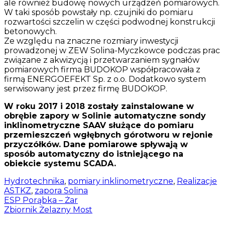
ale również budowę nowych urządzeń pomiarowych.
W taki sposób powstały np. czujniki do pomiaru
rozwartości szczelin w części podwodnej konstrukcji
betonowych.
Ze względu na znaczne rozmiary inwestycji
prowadzonej w ZEW Solina-Myczkowce podczas prac
związane z akwizycją i przetwarzaniem sygnałów
pomiarowych firma BUDOKOP współpracowała z
firmą ENERGOEFEKT Sp. z o.o. Dodatkowo system
serwisowany jest przez firmę BUDOKOP.
W roku 2017 i 2018 zostały zainstalowane w
obrębie zapory w Solinie automatyczne sondy
inklinometryczne SAAV służące do pomiaru
przemieszczeń wgłębnych górotworu w rejonie
przyczółków. Dane pomiarowe spływają w
sposób automatyczny do istniejącego na
obiekcie systemu SCADA.
Hydrotechnika
,
pomiary inklinometryczne
,
Realizacje
ASTKZ
,
zapora Solina
Nawigacja
ESP Porąbka – Żar
Zbiornik Żelazny Most
wpisu