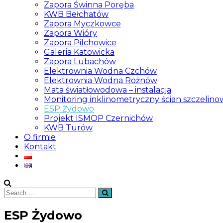
Zapora Świnna Poręba
KWB Bełchatów
Zapora Myczkowce
Zapora Wióry
Zapora Pilchowice
Galeria Katowicka
Zapora Lubachów
Elektrownia Wodna Czchów
Elektrownia Wodna Rożnów
Mata światłowodowa – instalacja
Monitoring inklinometryczny ścian szczelin
ESP Żydowo
Projekt ISMOP Czernichów
KWB Turów
O firmie
Kontakt
Search
Search
for:
ESP Żydowo