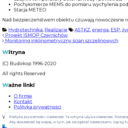
Pochyłomierze MEMS do pomiaru wychylenia pod
Stacja METEO
Nad bezpieczeństwem obiektu czuwają nowoczesne r
Hydrotechnika
,
Realizacje
ASTKZ
,
energa
,
ESP
,
ży
Nawigacja
Projekt ISMOP Czernichów
Monitoring inklinometryczny ścian szczelinowych
wpisu
Witryna
(C) Budokop 1996-2020
All rights Reserved
Ważne linki
O firmie
Kontakt
Polityka prywatności
WWW created by
bezdroza4x4.pl
Polityka prywatności i ciasteczek: Ta witryna używa ciasteczek. Pozostaj
Aby dowiedzieć się więcej, w tym, jak zarządzać ciasteczkami, zajrzyj t