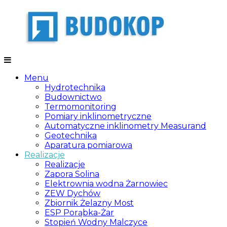
Skip
to
content
Budokop
Zakład
projektowo-
Menu
produkcyjno-
Hydrotechnika
usługowo-
Budownictwo
handlowy
Termomonitoring
Pomiary inklinometryczne
Automatyczne inklinometry Measurand
Geotechnika
Aparatura pomiarowa
Realizacje
Realizacje
Zapora Solina
Elektrownia wodna Żarnowiec
ZEW Dychów
Zbiornik Żelazny Most
ESP Porąbka-Żar
Stopień Wodny Malczyce