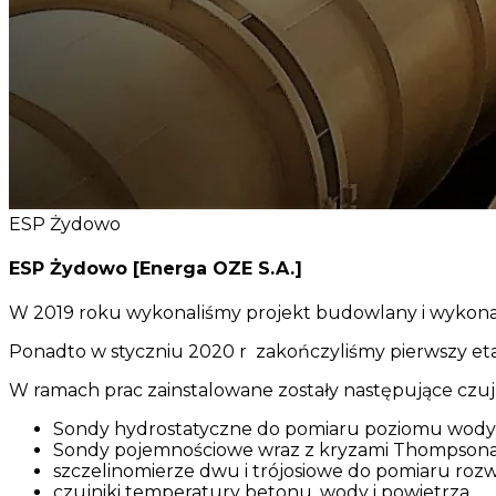
ESP Żydowo
ESP Żydowo
[Energa OZE S.A.]
W 2019 roku wykonaliśmy projekt budowlany i wykon
Ponadto w styczniu 2020 r zakończyliśmy pierwszy eta
W ramach prac zainstalowane zostały następujące czujn
Sondy hydrostatyczne do pomiaru poziomu wody 
Sondy pojemnościowe wraz z kryzami Thompsona 
szczelinomierze dwu i trójosiowe do pomiaru rozwa
czujniki temperatury betonu, wody i powietrza,