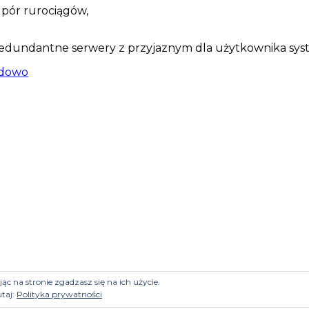
pór rurociągów,
edundantne serwery z przyjaznym dla użytkownika sy
dowo
ąc na stronie zgadzasz się na ich użycie.
utaj:
Polityka prywatności