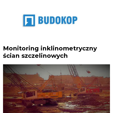
Skip
to
content
Zakład
Budokop
projektowo-
Monitoring inklinometryczny
produkcyjno-
usługowo-
ścian szczelinowych
handlowy