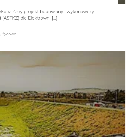
konaliśmy projekt budowlany i wykonawczy
(ASTKZ) dla Elektrowni […]
,
P
żydowo