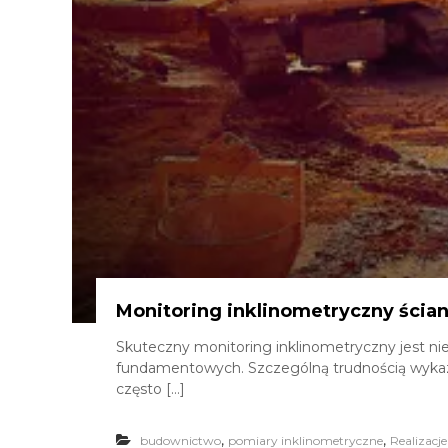
Monitoring inklinometryczny ścia
Skuteczny monitoring inklinometryczny jest n
fundamentowych. Szczególną trudnością wykazują
często […]
,
,
budownictwo
pomiary inklinometryczne
Realizacje