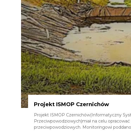
Projekt ISMOP Czernichów
Projekt ISMOP Czernichów(Informatyczny Sy
Przeciwpowodziowych)miał na celu opracować
przeciwpowodziowych. Monitoringowi poddano