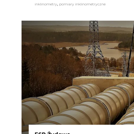
,
inklinometry
pomiary inklinometryczne