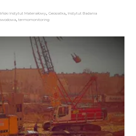
,
,
liński Instytut Materiałowy
Geosiatka
Instytut Badania
,
łowodowa
termomonitoring