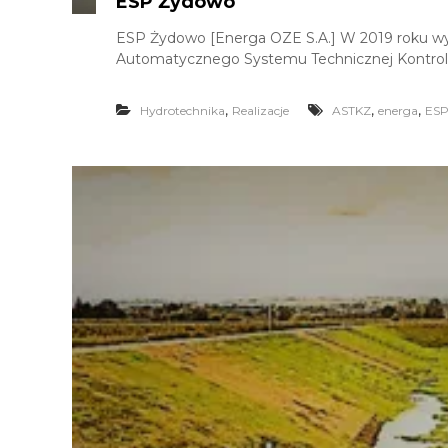
ESP Żydowo
ESP Żydowo [Energa OZE S.A.] W 2019 roku wy
Automatycznego Systemu Technicznej Kontroli 
,
,
,
Hydrotechnika
Realizacje
ASTKZ
energa
ES