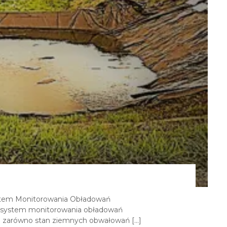
stem Monitorowania Obładowań
 system monitorowania obładowań
 zarówno stan ziemnych obwałowań […]