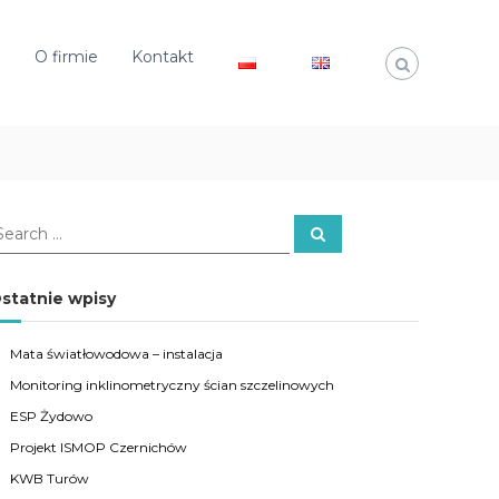
e
O firmie
Kontakt
S
e
a
r
c
statnie wpisy
h
Mata światłowodowa – instalacja
Monitoring inklinometryczny ścian szczelinowych
ESP Żydowo
Projekt ISMOP Czernichów
KWB Turów