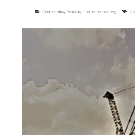
,
,
Geotechnika
Realizacje
termomonitoring
Cz