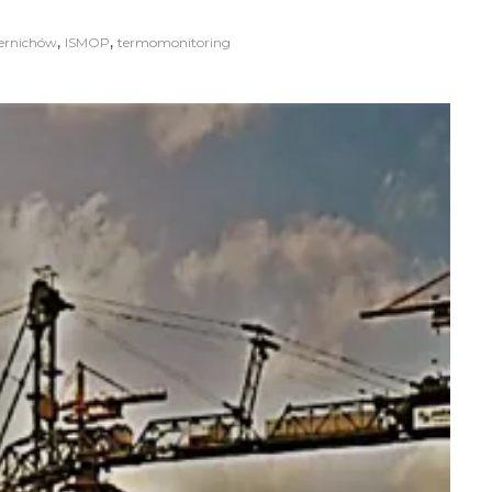
,
,
ernichów
ISMOP
termomonitoring