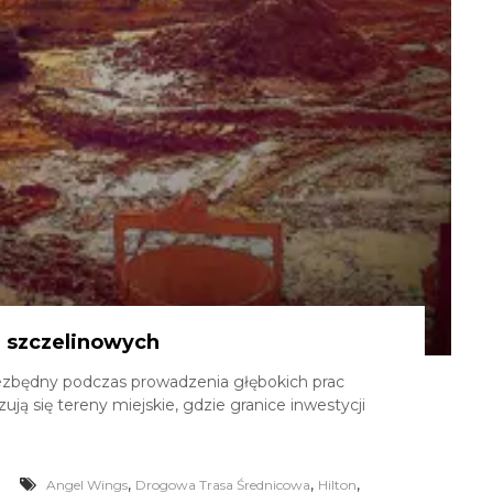
n szczelinowych
iezbędny podczas prowadzenia głębokich prac
 się tereny miejskie, gdzie granice inwestycji
,
,
,
Angel Wings
Drogowa Trasa Średnicowa
Hilton