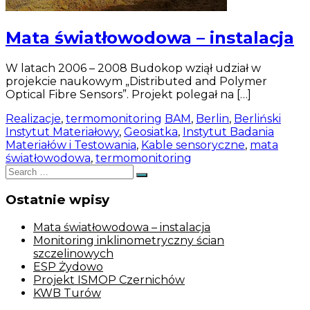
Mata światłowodowa – instalacja
W latach 2006 – 2008 Budokop wziął udział w
projekcie naukowym „Distributed and Polymer
Optical Fibre Sensors”. Projekt polegał na […]
Realizacje
,
termomonitoring
BAM
,
Berlin
,
Berliński
Instytut Materiałowy
,
Geosiatka
,
Instytut Badania
Materiałów i Testowania
,
Kable sensoryczne
,
mata
światłowodowa
,
termomonitoring
Search
Search
for:
Ostatnie wpisy
Mata światłowodowa – instalacja
Monitoring inklinometryczny ścian
szczelinowych
ESP Żydowo
Projekt ISMOP Czernichów
KWB Turów