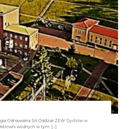
gia Odnawialna SA Oddział ZEW Dychów w
ektrowni wodnych w tym: […]