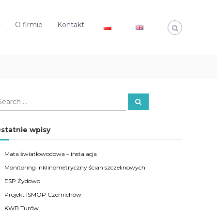
O firmie
Kontakt
S
e
a
r
c
statnie wpisy
h
Mata światłowodowa – instalacja
Monitoring inklinometryczny ścian szczelinowych
ESP Żydowo
Projekt ISMOP Czernichów
KWB Turów